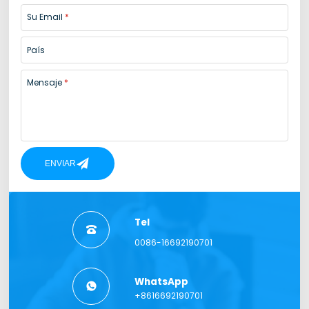
Su Email
País
Mensaje
ENVIAR
Tel

0086-16692190701
WhatsApp

+8616692190701