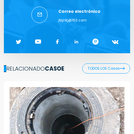
Correo electrónico

jtkjnkj@163.com






RELACIONADO
CASOE

TODOS LOS Casos