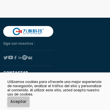
Siga con nosotros :






CONTACTAR
Correo electrónico:
jtkjnkj@163.com
Utilizamos cookies para ofrecerle una mejor experiencia
de navegación, analizar el tráfico del sitio y personalizar
Whatsapp: +86
+8616692190701
el contenido. Al utilizar este sitio, usted acepta nuestro
uso de cookies.
Tel:
0086-16692190701
Aceptar




Add:
Whatsapp
Correo electrónico
Tel
Top
Habitación nº 1009, Plaza Financiera Xinyuan, Camino de