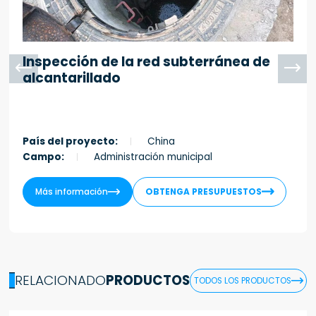
Inspección de la red subterránea de


alcantarillado
País del proyecto:
China
Campo:
Administración municipal


Más información
OBTENGA PRESUPUESTOS
RELACIONADO
PRODUCTOS

TODOS LOS PRODUCTOS