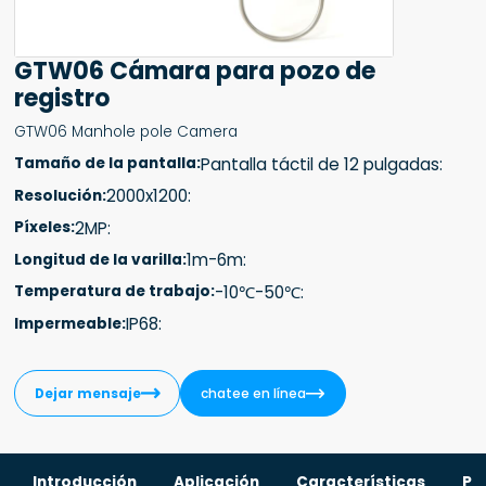
GTW06 Cámara para pozo de
registro
GTW06 Manhole pole Camera
Pantalla táctil de 12 pulgadas:
Tamaño de la pantalla:
2000x1200:
Resolución:
2MP:
Píxeles:
1m-6m:
Longitud de la varilla:
-10℃-50℃:
Temperatura de trabajo:
IP68:
Impermeable:


Dejar mensaje
chatee en línea
Introducción
Aplicación
Características
Pa