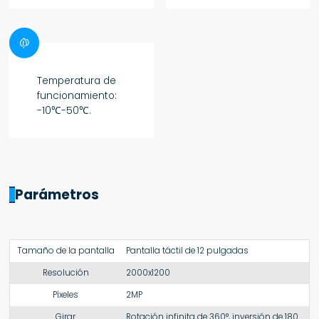

Temperatura de
funcionamiento:
-10℃-50℃.
Parámetros
Tamaño de la pantalla
Pantalla táctil de 12 pulgadas
Resolución
2000x1200
Píxeles
2MP
Girar
Rotación infinita de 360°, inversión de 180