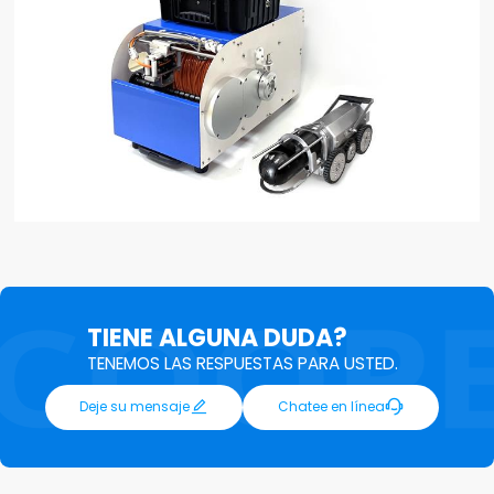
TIENE ALGUNA DUDA?
TENEMOS LAS RESPUESTAS PARA USTED.


Deje su mensaje
Chatee en línea